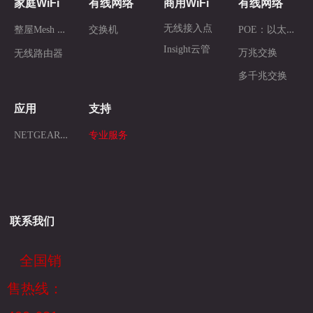
家庭WiFi
有线网络
商用WiFi
有线网络
整
屋Mesh WiFi
P
OE：以太网供电
无线接入点
交换机
Insight云管
万兆交换
无线路由器
多千兆交换
应用
支持
N
ETGEAR AV
专业服务
联系我们
全国销
售热线：