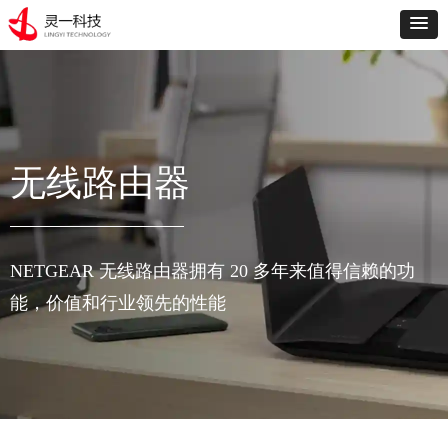
无线路由器
WiFi 6 AX11000 无线路由器
(RAX200) 2.5G端口
Nighthawk® 12数据流三频 WiFi 6 路由
器（高达 10.8Gbps ）
NETGEAR 无线路由器拥有 20 多年来值得信赖的功
8 个高性能天线
千兆以太网端口 : 五 (5) 个 10/100/1000
能，价值和行业领先的性能
Mbps 千兆以太网端口（1 个 WAN 和 4
个 LAN）
上一页
1
下一页
2.5G以太网端口：1个 (自定义端口，可
配置为WAN或LAN)
USB3.0接口
一年质保，只换不修