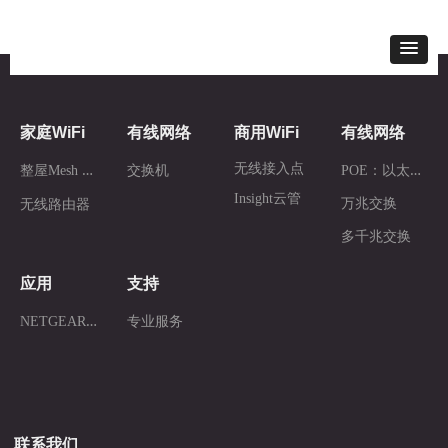
家庭WiFi
有线网络
商用WiFi
有线网络
整
屋Mesh WiFi
P
OE：以太网供电
无线接入点
交换机
Insight云管
万兆交换
无线路由器
多千兆交换
应用
支持
N
ETGEAR AV
专业服务
联系我们