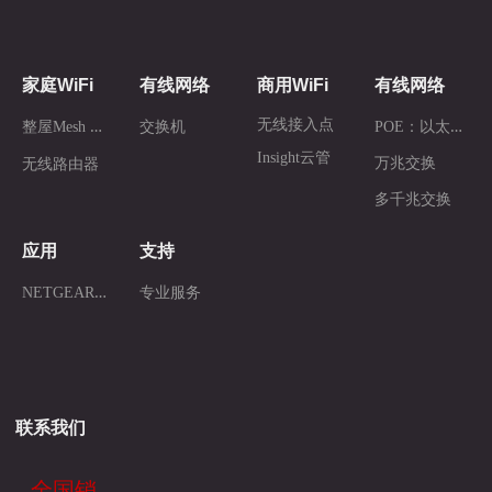
家庭WiFi
有线网络
商用WiFi
有线网络
整
屋Mesh WiFi
P
OE：以太网供电
无线接入点
交换机
Insight云管
万兆交换
无线路由器
多千兆交换
应用
支持
N
ETGEAR AV
专业服务
联系我们
全国销